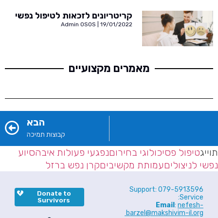
קריטריונים לזכאות לטיפול נפשי
Admin OSOS
19/01/2022
מאמרים מקצועיים
הבא
קבוצות תמיכה
תוייג
טיפול פסיכולוגי בחירום
נפגעי פעולות איבה
סיוע
נפשי לניצולים
עמותת מקשיבים
קרן נפש ברזל
Support: 079-5913596
Donate to
Service:
Survivors
Email
:
nefesh-
barzel@makshivim-il.org