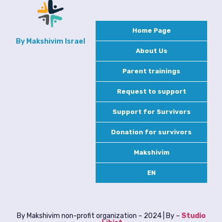
Home Page
By Makshivim Israel
About Us
Parent trainings
Request to support
Support for Survivors
Donation for survivors
Makshivim
EN
By Makshivim non-profit organization – 2024 | By –
Studio